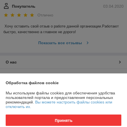
Покупатель
03.04.2020
Отлично
Хочу оставить свой отзыв о работе данной организации.Работают 
быстро, качественно а главное не дорого!
Показать все отзывы
О нас
Контакты
Обработка файлов cookie
Доставка и оплата
Мы используем файлы cookies для обеспечения удобства
пользователей портала и предоставления персональных
рекомендаций.
Вы можете настроить файлы cookies или
График работы
отключить их.
Полная версия сайта
Принять