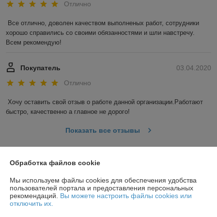
Отлично
Все отлично, доволен качеством выполненых работ, сотрудники 
хорошо справились со своими обязанностями и шли навстречу. 
Всем рекомендую!
Покупатель
03.04.2020
Отлично
Хочу оставить свой отзыв о работе данной организации.Работают 
быстро, качественно а главное не дорого!
Показать все отзывы
Обработка файлов cookie
О нас
Мы используем файлы cookies для обеспечения удобства
Контакты
пользователей портала и предоставления персональных
рекомендаций.
Вы можете настроить файлы cookies или
отключить их.
Доставка и оплата