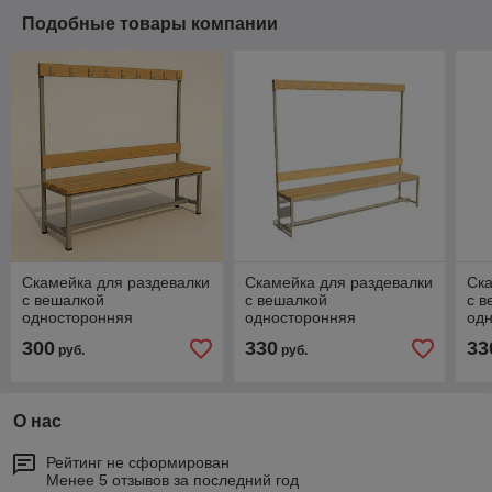
Подобные товары компании
Скамейка для раздевалки
Скамейка для раздевалки
Ска
c вешалкой
c вешалкой
c в
односторонняя
односторонняя
од
разборная, 1.5 м
разборная, 2.0 м
раз
300
330
33
руб.
руб.
О нас
Рейтинг не сформирован
Менее 5 отзывов за последний год