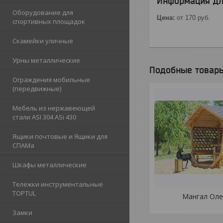
Информация дл
Оборудование для
Цена:
от 170
руб.
спортивных площадок
Скамейки уличные
Урны металлические
Подобные товар
Ограждения мобильные
(передвижные)
Мебель из нержавеющей
стали ASI 304 ASi 430
Ящики почтовые и Ящики для
СПАМа
Шкафы металлические
Тележки инструментальные
TOPTUL
Мангал Оле
Замки