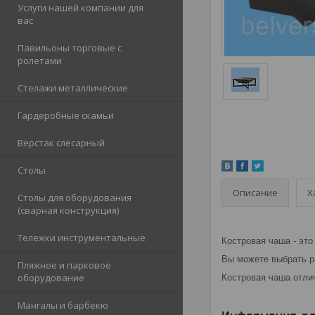
Услуги нашей компании для
вас
Павильоны торговые с
ролетами
Стелажи металлические
Гардеробные скамьи
Верстак слесарный
Столы
Описание
Х
Столы для оборудования
(сварная конструкция)
Тележки инструментальные
Костровая чаша - это
Вы можете выбрать р
Пляжное и парковое
оборудование
Костровая чаша отли
Мангалы и барбекю