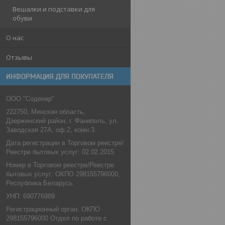
Вешалки и подставки для
обуви
О нас
Отзывы
ИНФОРМАЦИЯ ДЛЯ ПОКУПАТЕЛЯ
ООО "Соденар"
222750, Минская область,
Дзержинский район, г. Фаниполь, ул.
Заводская 27А, оф.2, комн.3.
Дата регистрации в Торговом реестре/
Реестре бытовых услуг: 02.02.2015
Номер в Торговом реестре/Реестре
бытовых услуг: ОКПО 298155796000,
Республика Беларусь
УНП: 690776989
Регистрационный орган: ОКПО
298155796000 Отдел по работе с