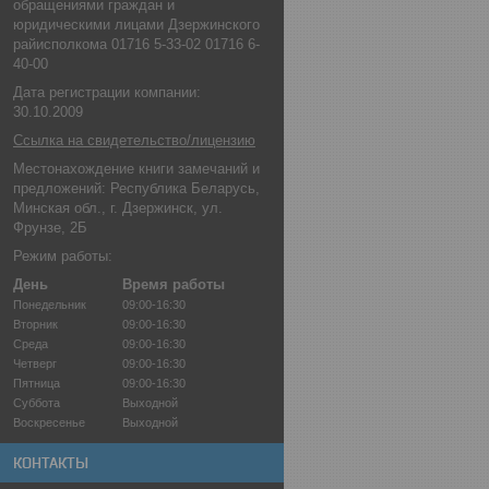
обращениями граждан и
юридическими лицами Дзержинского
райисполкома 01716 5-33-02 01716 6-
40-00
Дата регистрации компании:
30.10.2009
Ссылка на свидетельство/лицензию
Местонахождение книги замечаний и
предложений: Республика Беларусь,
Минская обл., г. Дзержинск, ул.
Фрунзе, 2Б
Режим работы:
День
Время работы
Понедельник
09:00-16:30
Вторник
09:00-16:30
Среда
09:00-16:30
Четверг
09:00-16:30
Пятница
09:00-16:30
Суббота
Выходной
Воскресенье
Выходной
КОНТАКТЫ