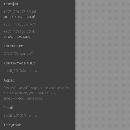
+375 (29) 175-59-06
многокональный
+375 (17) 555-34-71
+375 (17) 162-20-41
отдел продаж
ООО "Соденар"
soldi_2010@mail.ru
Республика Беларусь, Минская обл.,
г. Дзержинск, ул. Фрунзе, 2Б,
Дзержинск, Беларусь
soldi_2010@mail.ru