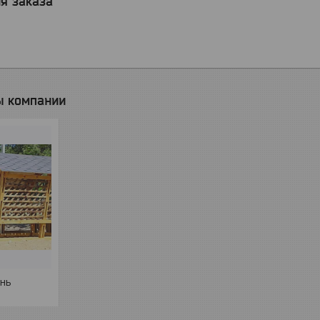
я заказа
ы компании
нь